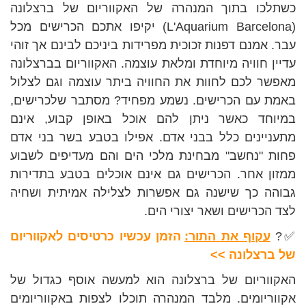
כשתלכו בתוך המנהרה של האקווריום של ברצלונה
(L'Aquarium Barcelona) יקיפו אתכם הכרישים מכל
עבר. אמנם דפנות זכוכית מפרידות ביניכם לבינם אך זוהי
עדיין חוויה מיוחדת ומלאת עוצמה. האקווריום בברצלונה
מאפשר לכם לחוות את החוויה ביתר עוצמה וגם לצלול
באמת עם הכרישים. נשמע מפחיד? מסתבר שלכרישים,
במיוחד כאשר ניתן להם אוכל באופן קבוע, אינם
מתעניינים כלל בבני אדם. אפילו בטבע בשר בני אדם
פחות "נחשב" מבחינת מלכי הים והם מעדיפים לשבוע
ממזון אחר. הכרישים גם אינם אוכלים בטבע בתדירות
גבוהה כך שישנה גם אפשרות לצלילה אמיתית ושחיה
לצד הכרישים ושאר יצורי הים.
✅?
עקוף את התור:
הזמן עכשיו כרטיסים לאקווריום
של ברצלונה >>
האקווריום של ברצלונה הוא למעשה אוסף כגדול של
אקווריומים. מלבד המנהרה תוכלו לצפות באקווריומים