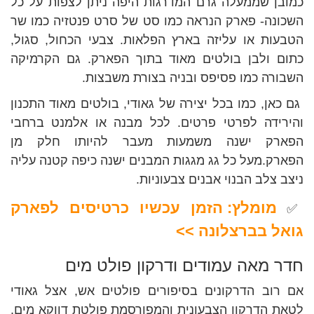
כמובן שממעלה גרם המדרגות היפה ניתן לצפות על כל
השכונה- פארק הנראה כמו סט של סרט פנטזיה כמו שר
הטבעות או עליזה בארץ הפלאות. צבעי הכחול, סגול,
כתום ולבן בולטים מאוד בתוך הפארק. גם הקרמיקה
השבורה כמו פסיפס ובניה בצורת משבצות.
גם כאן, כמו בכל יצירה של גאודי, בולטים מאוד התכנון
והירידה לפרטי פרטים. לכל מבנה או אלמנט ברחבי
הפארק ישנה משמעות מעבר להיותו חלק מן
הפארק.מעל כל גג מגגות המבנים ישנה כיפה קטנה עליה
ניצב צלב הבנוי אבנים צבעוניות.
מומלץ: הזמן עכשיו כרטיסים לפארק
✅
גואל בברצלונה >>
חדר מאה עמודים ודרקון פולט מים
אם רוב הדרקונים בסיפורים פולטים אש, אצל גאודי
לטאת הדרקון הצבעונית והמפורסמת פולטת דווקא מים.