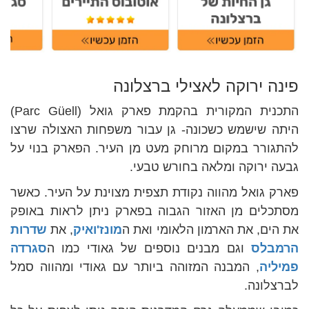
פינה ירוקה לאצילי ברצלונה
התכנית המקורית בהקמת פארק גואל (Parc Güell)
היתה שישמש כשכונה- גן עבור משפחות האצולה שרצו
להתגורר במקום מרוחק מעט מן העיר. הפארק בנוי על
גבעה ירוקה ומלאה בחורש טבעי.
פארק גואל מהווה נקודת תצפית מצוינת על העיר. כאשר
מסתכלים מן האזור הגבוה בפארק ניתן לראות באופק
את הים, את הארמון הלאומי ואת ה
מונז'ואיק
, את
שדרות
הרמבלס
וגם מבנים נוספים של גאודי כמו ה
סגרדה
פמיליה
, המבנה המזוהה ביותר עם גאודי ומהווה סמל
לברצלונה.